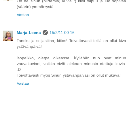
On ne sinun (piirtämiä) kuvia :) kieli taipuu ja luo sopivaa
(väärin) ymmärrystä.
Vastaa
Marja-Leena
15/2/11 00:16
Tansku ja seijastiina, kiitos! Toivottavasti teillä on ollut kiva
ystävänpäivä!
isopeikko, oletpa oikeassa. Kyllähän nuo ovat minun
vauvakuviani, vaikka eivät olekaan minusta otettuja kuvia.
:D
Toivottavasti myös Sinun ystävänpäiväsi on ollut mukava!
Vastaa