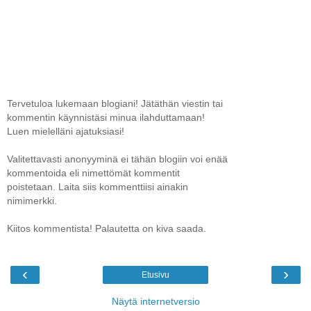
Tervetuloa lukemaan blogiani! Jätäthän viestin tai
kommentin käynnistäsi minua ilahduttamaan!
Luen mielelläni ajatuksiasi!
Valitettavasti anonyyminä ei tähän blogiin voi enää
kommentoida eli nimettömät kommentit
poistetaan. Laita siis kommenttiisi ainakin
nimimerkki.
Kiitos kommentista! Palautetta on kiva saada.
‹
›
Etusivu
Näytä internetversio