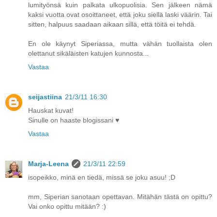
lumityönsä kuin palkata ulkopuolisia. Sen jälkeen nämä
kaksi vuotta ovat osoittaneet, että joku siellä laski väärin. Tai
sitten, halpuus saadaan aikaan sillä, että töitä ei tehdä.
En ole käynyt Siperiassa, mutta vähän tuollaista olen
olettanut sikäläisten katujen kunnosta...
Vastaa
seijastiina
21/3/11 16:30
Hauskat kuvat!
Sinulle on haaste blogissani ♥
Vastaa
Marja-Leena
21/3/11 22:59
isopeikko, minä en tiedä, missä se joku asuu! ;D
mm, Siperian sanotaan opettavan. Mitähän tästä on opittu?
Vai onko opittu mitään? :)